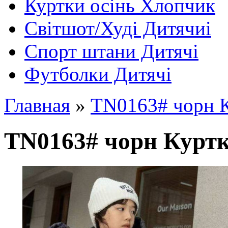
Куртки осінь Хлопчик
Світшот/Худі Дитячиі
Спорт штани Дитячі
Футболки Дитячі
Главная
»
TN0163# чорн К
TN0163# чорн Куртка