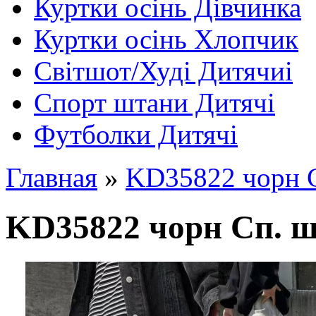
Куртки осінь Дівчинка
Куртки осінь Хлопчик
Світшот/Худі Дитячиі
Спорт штани Дитячі
Футболки Дитячі
Главная
»
KD35822 чорн С
KD35822 чорн Сп. шт