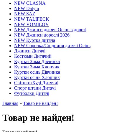
NEW CLASNA
NEW Datyra
NEW SAZ
NEW TALIFECK
NEW VOMILOV
NEW Джинси дитячі Осінь в дорозі
NEW Джинси дорослі 2026
NEW Куртка дитяча
NEW Сорочка/Спідниця дитячі Осінь
Джинси Дитячі
Костюми Дитячий
Куртки Зима Дівчинка
Куртки Зима Хлопчик
Куртки осінь Дівчинка
Куртки осінь Хлопчик
Світшот/Худі Дитячиі
Спорт штани Дитячі
Футболки Дитячі
Главная
»
Товар не найден!
Товар не найден!