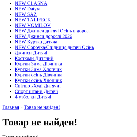
NEW CLASNA
NEW Datyra
NEW SAZ
NEW TALIFECK
NEW VOMILOV
NEW Джинси дитячі Осінь в дорозі
NEW Джинси дорослі 2026
NEW Куртка дитяча
NEW Сорочка/Спідниця дитячі Осінь
Джинси Дитячі
Костюми Дитячий
Куртки Зима Дівчинка
Куртки Зима Хлопчик
Куртки осінь Дівчинка
Куртки осінь Хлопчик
Світшот/Худі Дитячиі
Спорт штани Дитячі
Футболки Дитячі
Главная
»
Товар не найден!
Товар не найден!