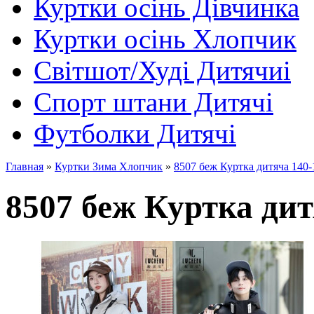
Куртки осінь Дівчинка
Куртки осінь Хлопчик
Світшот/Худі Дитячиі
Спорт штани Дитячі
Футболки Дитячі
Главная
»
Куртки Зима Хлопчик
»
8507 беж Куртка дитяча 140-
8507 беж Куртка дит